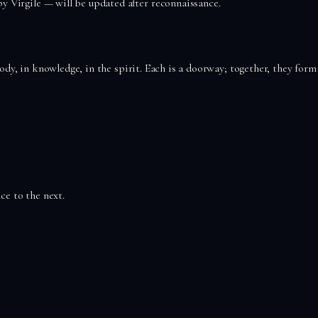
by Virgile — will be updated after reconnaissance.
 body, in knowledge, in the spirit. Each is a doorway; together, they form
ce to the next.