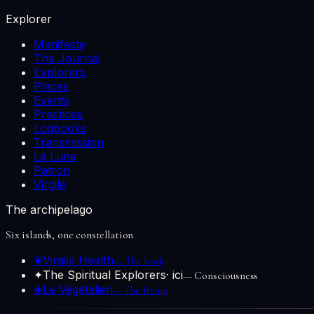
Explorer
Manifeste
The Journal
Explorers
Places
Events
Practices
Logbooks
Transmission
La Lune
Patron
Virgile
The archipelago
Six islands, one constellation
❦
Virgile Health
—
The body
✦
The Spiritual Explorers
· ici
—
Consciousness
❀
Le Végétalien
—
The living