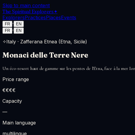
Skip to main content
The Spiritual Explorers
✦
Explorers
Practices
Places
Events
·
FR
EN
·
FR
EN
✧
Italy
·
Zafferana Etnea (Etna, Sicile)
Monaci delle Terre Nere
Un éco-resort haut de gamme sur les pentes de l'Etna, face à la mer Io
Price range
€€€€
Capacity
—
Main language
multilingue