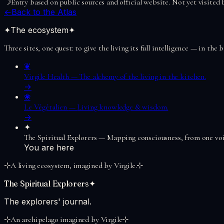
☽
Entry based on public sources and official website. Not yet visited 
←
Back to the Atlas
✦
The ecosystem
✦
Three sites, one quest: to give the living its full intelligence — in the
❦
Virgile Health
—
The alchemy of the living in the kitchen.
→
❀
Le Végétalien
—
Living knowledge & wisdom.
→
✦
The Spiritual Explorers
—
Mapping consciousness, from one voi
You are here
⊹
A living ecosystem, imagined by Virgile.
⊹
The Spiritual Explorers
✦
The explorers' journal.
⊹
An archipelago imagined by Virgile
⊹