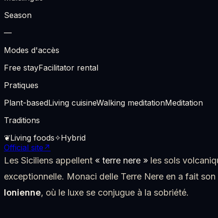
Season
—
Modes d'accès
Free stay
Facilitator rental
Pratiques
Plant-based
Living cuisine
Walking meditation
Meditation
Traditions
❦
Living foods
✧
Hybrid
Official site
↗
Les Siciliens appellent
« terre nere »
les sols volcaniq
exceptionnelle. Monaci delle Terre Nere en a fait son
Ionienne
, où le luxe se conjugue à la sobriété.