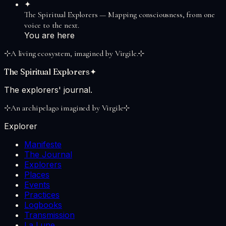
✦
The Spiritual Explorers
—
Mapping consciousness, from one
voice to the next.
You are here
⊹
A living ecosystem, imagined by Virgile.
⊹
The Spiritual Explorers
✦
The explorers' journal.
⊹
An archipelago imagined by Virgile
⊹
Explorer
Manifeste
The Journal
Explorers
Places
Events
Practices
Logbooks
Transmission
La Lune