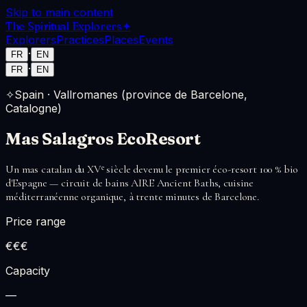
Skip to main content
The Spiritual Explorers
✦
Explorers
Practices
Places
Events
·
FR
EN
·
FR
EN
✧
Spain
·
Vallromanes (province de Barcelone,
Catalogne)
Mas Salagros EcoResort
Un mas catalan du XVᵉ siècle devenu le premier éco-resort 100 % bio
d'Espagne — circuit de bains AIRE Ancient Baths, cuisine
méditerranéenne organique, à trente minutes de Barcelone.
Price range
€€€
Capacity
—