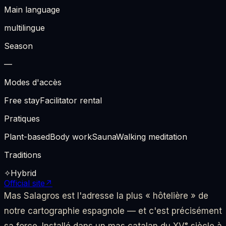
Main language
multilingue
Season
—
Modes d'accès
Free stay
Facilitator rental
Pratiques
Plant-based
Body work
Sauna
Walking meditation
Traditions
✧
Hybrid
Official site
↗
Mas Salagros est l'adresse la plus « hôtelière » de
notre cartographie espagnole — et c'est précisément
sa force. Installé dans un mas catalan du XVᵉ siècle à