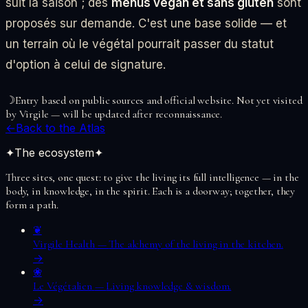
suit la saison ; des
menus vegan et sans gluten
sont
proposés sur demande. C'est une base solide — et
un terrain où le végétal pourrait passer du statut
d'option à celui de signature.
☽
Entry based on public sources and official website. Not yet visited
by Virgile — will be updated after reconnaissance.
←
Back to the Atlas
✦
The ecosystem
✦
Three sites, one quest: to give the living its full intelligence — in the
body, in knowledge, in the spirit. Each is a doorway; together, they
form a path.
❦
Virgile Health
—
The alchemy of the living in the kitchen.
→
❀
Le Végétalien
—
Living knowledge & wisdom.
→