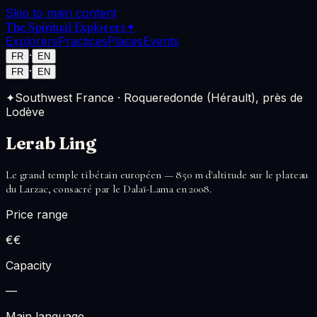
Skip to main content
The Spiritual Explorers
✦
Explorers
Practices
Places
Events
·
FR
EN
·
FR
EN
✦
Southwest France
·
Roqueredonde (Hérault), près de
Lodève
Lerab Ling
Le grand temple tibétain européen — 850 m d'altitude sur le plateau
du Larzac, consacré par le Dalaï-Lama en 2008.
Price range
€€
Capacity
—
Main language