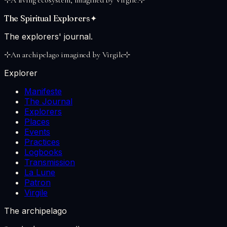
⊹
A living ecosystem, imagined by Virgile.
⊹
The Spiritual Explorers
✦
The explorers' journal.
⊹
An archipelago imagined by Virgile
⊹
Explorer
Manifeste
The Journal
Explorers
Places
Events
Practices
Logbooks
Transmission
La Lune
Patron
Virgile
The archipelago