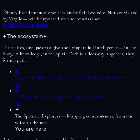
☽
Entry based on public sources and official website. Not yet visited
by Virgile — will be updated after reconnaissance.
←
Back to the Atlas
✦
The ecosystem
✦
Three sites, one quest: to give the living its full intelligence — in the
body, in knowledge, in the spirit. Each is a doorway; together, they
form a path.
❦
Virgile Health
—
The alchemy of the living in the kitchen.
→
❀
Le Végétalien
—
Living knowledge & wisdom.
→
✦
The Spiritual Explorers
—
Mapping consciousness, from one
voice to the next.
You are here