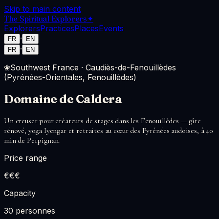
Skip to main content
The Spiritual Explorers
✦
Explorers
Practices
Places
Events
·
FR
EN
·
FR
EN
❀
Southwest France
·
Caudiès-de-Fenouillèdes
(Pyrénées-Orientales, Fenouillèdes)
Domaine de Caldera
Un creuset pour créateurs de stages dans les Fenouillèdes — gîte
rénové, yoga Iyengar et retraites au cœur des Pyrénées audoises, à 40
min de Perpignan.
Price range
€€€
Capacity
30 personnes