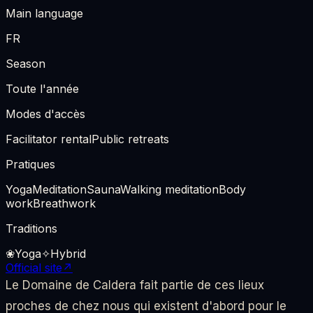
Main language
FR
Season
Toute l'année
Modes d'accès
Facilitator rental
Public retreats
Pratiques
Yoga
Meditation
Sauna
Walking meditation
Body
work
Breathwork
Traditions
❀
Yoga
✧
Hybrid
Official site
↗
Le Domaine de Caldera fait partie de ces lieux
proches de chez nous qui existent d'abord pour le