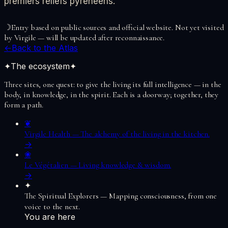
premiers reliefs pyrénéens.
☽
Entry based on public sources and official website. Not yet visited
by Virgile — will be updated after reconnaissance.
←
Back to the Atlas
✦
The ecosystem
✦
Three sites, one quest: to give the living its full intelligence — in the
body, in knowledge, in the spirit. Each is a doorway; together, they
form a path.
❦
Virgile Health
—
The alchemy of the living in the kitchen.
→
❀
Le Végétalien
—
Living knowledge & wisdom.
→
✦
The Spiritual Explorers
—
Mapping consciousness, from one
voice to the next.
You are here